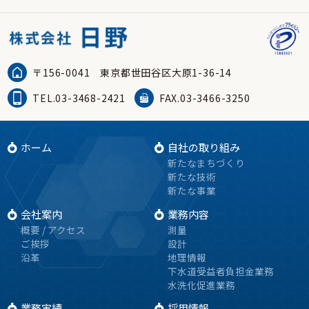
〒156-0041
東京都世田谷区大原1-36-14
TEL.03-3468-2421
FAX.03-3466-3250
ホーム
自社の取り組み
新たなまちづくり
新たな技術
新たな事業
会社案内
業務内容
概要 / アクセス
測量
ご挨拶
設計
沿革
地理情報
下水道受益者負担金業務
水洗化促進業務
業務実績
採用情報