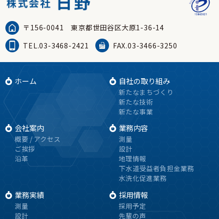
〒156-0041
東京都世田谷区大原1-36-14
TEL.03-3468-2421
FAX.03-3466-3250
ホーム
自社の取り組み
新たなまちづくり
新たな技術
新たな事業
会社案内
業務内容
概要 / アクセス
測量
ご挨拶
設計
沿革
地理情報
下水道受益者負担金業務
水洗化促進業務
業務実績
採用情報
測量
採用予定
設計
先輩の声